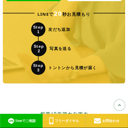
20
LINEで
秒お見積もり
Step
友だち追加
1
Step
写真を送る
2
Step
トントンから見積が届く
3
lineでご相談
フリーダイヤル
お問合わせ