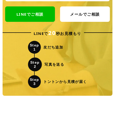
LINEでご相談
メールでご相談
20
LINEで
秒お見積もり
Step
友だち追加
1
Step
写真を送る
2
Step
トントンから見積が届く
3