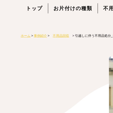
トップ
お片付けの種類
不
ホーム
>
事例紹介
>
不用品回収
>
引越しに伴う不用品処分_