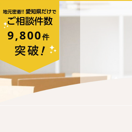
トップ
お片付けの種類
不
9,800
件